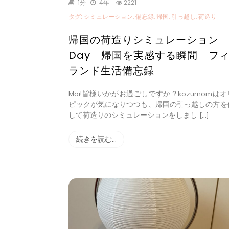
1分
4年
2221
タグ:
シミュレーション
,
備忘録
,
帰国
,
引っ越し
,
荷造り
帰国の荷造りシミュレーション
Day 帰国を実感する瞬間 フ
ランド生活備忘録
Moi!皆様いかがお過ごしですか？kozumomは
ピックが気になりつつも、帰国の引っ越しの方を
して荷造りのシミュレーションをしまし […]
続きを読む…