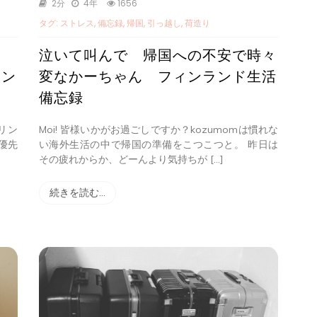
2分
4年
1656
タグ:
ストレス
,
備忘録
,
帰国
,
引っ越し
,
荷造り
泣いて叫んで 帰国への不安で時々
ィン
変なかーちゃん フィンランド生活
備忘録
オリン
Moi! 皆様いかがお過ごしですか？kozumomは慣れな
優先
い海外生活の中で帰国の準備をこつこつと。 昨日は
その疲れからか、どーんより気持ちが […]
続きを読む…