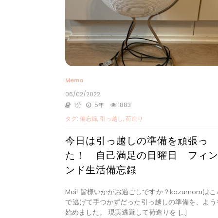
Memo
06/02/2022
1分
5年
1883
タグ:
備忘録
,
引っ越し
,
荷造り
今日は引っ越しの準備を頑張っ
た！ 自己満足の日曜日 フィ
ンド生活備忘録
Moi! 皆様いかがお過ごしですか？kozumomは
で逃げて手つかずだった引っ越しの準備を、よう
始めました。 現実逃避して荷造りを […]