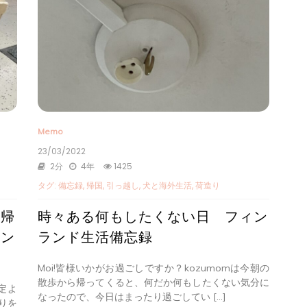
Memo
23/03/2022
2分
4年
1425
タグ:
備忘録
,
帰国
,
引っ越し
,
犬と海外生活
,
荷造り
 帰
時々ある何もしたくない日 フィン
ラン
ランド生活備忘録
Moi!皆様いかがお過ごしですか？kozumomは今朝の
散歩から帰ってくると、何だか何もしたくない気分に
予定よ
なったので、今日はまったり過ごしてい […]
りを