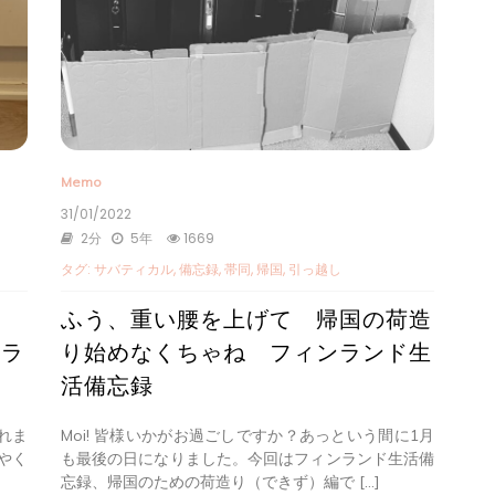
Memo
31/01/2022
2分
5年
1669
タグ:
サバティカル
,
備忘録
,
帯同
,
帰国
,
引っ越し
ふう、重い腰を上げて 帰国の荷造
ンラ
り始めなくちゃね フィンランド生
活備忘録
これま
Moi! 皆様いかがお過ごしですか？あっという間に1月
やく
も最後の日になりました。今回はフィンランド生活備
忘録、帰国のための荷造り（できず）編で […]