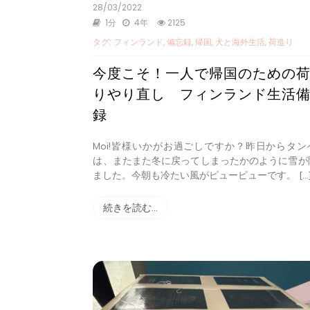
28/03/2022
1分
4年
2125
タグ:
フィンランド
,
備忘録
,
帰国
,
犬と海外生活
,
荷造り
今度こそ！一人で帰国のための
りやり直し フィンランド生活
録
Moi!皆様いかがお過ごしですか？昨日からタン
は、またまた冬に戻ってしまったかのように雪が
ました。今朝も冷たい風がピューピューです。 […
続きを読む…