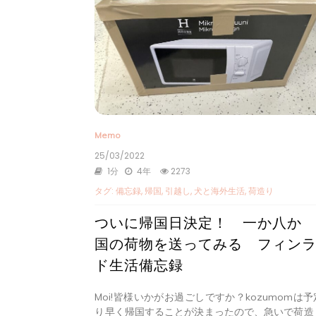
Memo
25/03/2022
1分
4年
2273
タグ:
備忘録
,
帰国
,
引越し
,
犬と海外生活
,
荷造り
ついに帰国日決定！ 一か八か
国の荷物を送ってみる フィン
ド生活備忘録
Moi!皆様いかがお過ごしですか？kozumomは
り早く帰国することが決まったので、急いで荷造