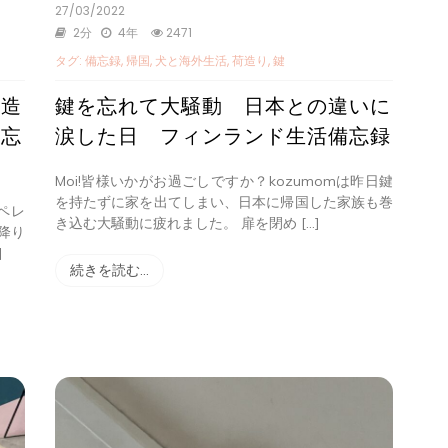
27/03/2022
2分
4年
2471
タグ:
備忘録
,
帰国
,
犬と海外生活
,
荷造り
,
鍵
荷造
鍵を忘れて大騒動 日本との違いに
備忘
涙した日 フィンランド生活備忘録
Moi!皆様いかがお過ごしですか？kozumomは昨日鍵
を持たずに家を出てしまい、日本に帰国した家族も巻
ペレ
き込む大騒動に疲れました。 扉を閉め […]
降り
]
続きを読む…