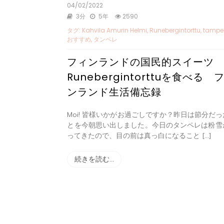
04/02/2022
3分
5年
2590
タグ:
Kahvila Amurin Helmi
,
Runebergintorttu
,
tampe
おすすめ
,
タンペレ
フィンランドの国民的スイーツ
Runebergintorttuを食べる 
ンランド生活備忘録
Moi! 皆様いかがお過ごしですか？昨日は節分だっ
とを今朝思い出しました。今日のタンペレは粉雪
ってきたので、目の前は真っ白になること […]
続きを読む…