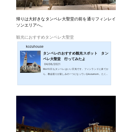
帰りは大好きなタンペレ大聖堂の前を通りフィンレイ
ソンエリアへ。
観光におすすめタンペレ大聖堂
kozuhouse
タンペレのおすすめ観光スポット タン
ペレ大聖堂 行ってみたよ
04/06/2021
Moi!今日もタンペレはいい天気です。フィンランドに来てか
ら、教会巡りが楽しみの一つになっているkozumom。たくさ
んある教会の中でまだまだ少ししか行けていませんが、今回
はお気に入りの教会タンペレ大聖堂のご紹介です。Tampere
Cathedral（Tampereen tuomiokirkko）タンペレ駅から徒歩10
分ほどの場所にあります。フィンランドの建築家ラルス・ソ
ンク（Lars Sonck）による設計。先日は大聖堂前にチューリ
ップがたくさん咲いていたのですが、昨日行った時にはもう
なくなっていました。大聖堂前のお花は季節によって植え替
えるのかな…