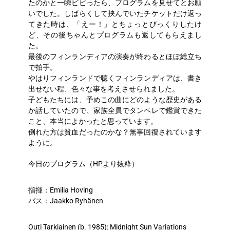
たのかと一瞬ビビったら、プログラムを見せてとお願
いでした。しばらくして挟んでいたチケットだけ返っ
てきた時は、「えー！」とちょっとびっくりしたけ
ど、その後ちゃんとプログラムも返してもらえまし
た。
最後のフィンランディアの演奏が終わるとほぼ総立ち
で拍手。
やはりフィンランドで聴くフィンランディアは、書き
出せない程、色々な事を考えさせられました。
子どもたちには、予めこの曲にどのような歴史がある
か話していたので、家族全員でタンペレで鑑賞できた
こと、本当によかったと思っています。
倒れた方は貧血だったのかな？無事回復されています
ように。
今日のプログラム（HPより抜粋）
指揮：Emilia Hoving
バス：Jaakko Ryhänen
Outi Tarkiainen (b. 1985): Midnight Sun Variations