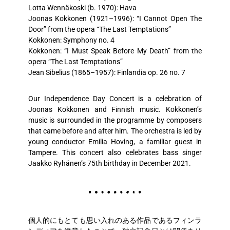
Lotta Wennäkoski (b. 1970): Hava
Joonas Kokkonen (1921–1996): “I Cannot Open The
Door” from the opera “The Last Temptations”
Kokkonen: Symphony no. 4
Kokkonen: “I Must Speak Before My Death” from the
opera “The Last Temptations”
Jean Sibelius (1865–1957): Finlandia op. 26 no. 7
Our Independence Day Concert is a celebration of
Joonas Kokkonen and Finnish music. Kokkonen’s
music is surrounded in the programme by composers
that came before and after him. The orchestra is led by
young conductor Emilia Hoving, a familiar guest in
Tampere. This concert also celebrates bass singer
Jaakko Ryhänen’s 75th birthday in December 2021.
個人的にもとても思い入れのある作品であるフィンラ