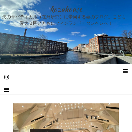
kozuhouse
夫のサバティカル（在外研究）に帯同する妻のブログ。こども、
愛犬２匹とともにフィンランド・タンペレへ！