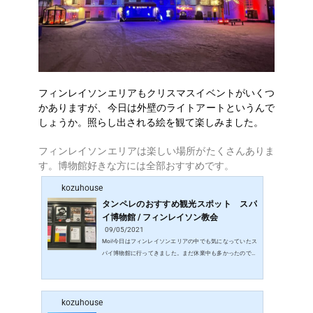
フィンレイソンエリアもクリスマスイベントがいくつ
かありますが、今日は外壁のライトアートというんで
しょうか。照らし出される絵を観て楽しみました。
フィンレイソンエリアは楽しい場所がたくさんありま
す。博物館好きな方には全部おすすめです。
kozuhouse
タンペレのおすすめ観光スポット スパ
イ博物館 / フィンレイソン教会
09/05/2021
Moi!今日はフィンレイソンエリアの中でも気になっていたス
パイ博物館に行ってきました。まだ休業中も多かったので、
今回はスパイ博物館とフィンレイソン教会をご紹介します。
スパイ博物館 エリア内に入るとこんな感じです。普段はもっ
と人がたくさん歩いているんだろうな。スパイ博物館は右手
kozuhouse
の建物内のMedia54というエリアにあります。地下１階の少
しわかりづらい場所にありましたが、足元にある案内シール