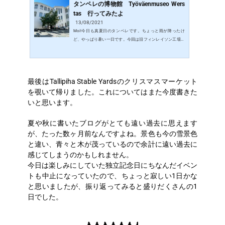
タンペレの博物館 Työväenmuseo Wers
や看板を目印に進むと無事博物館にたどり着けました。 建物
tas 行ってみたよ
内は休…
13/08/2021
Moi!今日も真夏日のタンペレです。ちょっと雨が降ったけ
ど、やっぱり暑い一日です。今回は旧フィンレイソン工場に
あるフィンランド最大の無料博物館、ヴェルスタス労働者博
物館に行ってきましたよ。Työväenmuseo Werstas（The Finni
sh Labor Museum Werstas）タンペレ駅から徒歩で約15分ほ
どの場所にある旧フィンレイソン工場の建物内にある博物館
最後はTallipiha Stable Yardsのクリスマスマーケット
です。近くにはスパイ博物館やヴァプリーッキ博物館センタ
を覗いて帰りました。これについてはまた今度書きた
ー （Museokeskus Vapriikki）、タリピハ（Tallipiha Stable
Yards）など、観光や休日に過ごす場所としては最高のエリア
いと思います。
にありま…
夏や秋に書いたブログがとても遠い過去に思えます
が、たった数ヶ月前なんですよね。景色も今の雪景色
と違い、青々と木が茂っているので余計に遠い過去に
感じてしまうのかもしれません。
今日は楽しみにしていた独立記念日にちなんだイベン
トも中止になっていたので、ちょっと寂しい1日かな
と思いましたが、振り返ってみると盛りだくさんの1
日でした。