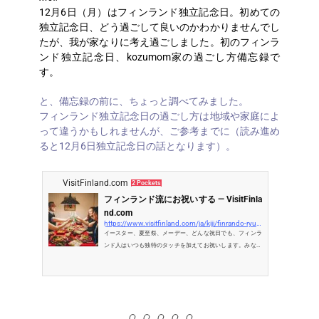
12月6日（月）はフィンランド独立記念日。初めての
独立記念日、どう過ごして良いのかわかりませんでし
たが、我が家なりに考え過ごしました。初のフィンラ
ンド独立記念日、kozumom家の過ごし方備忘録で
す。
と、備忘録の前に、ちょっと調べてみました。
フィンランド独立記念日の過ごし方は地域や家庭によ
って違うかもしれませんが、ご参考までに（読み進め
ると12月6日独立記念日の話となります）。
VisitFinland.com
2 Pockets
フィンランド流にお祝いする — VisitFinla
nd.com
https://www.visitfinland.com/ja/kiji/finrando-ryuuni-oiwaisuru/
イースター、夏至祭、メーデー、どんな祝日でも、フィンラ
ンド人はいつも独特のタッチを加えてお祝いします。みなさ
んも、私たちと一緒にお祝いしませんか？