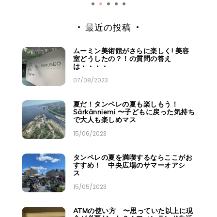
最近の投稿
ムーミン美術館がさらに楽しく! 美容
室どうしたの？！の質問の答え
は・・・・
07/08/2023
夏だ！タンペレの夏も楽しもう！
Särkänniemi 〜子どもに戻った気持ち
で大人も楽しめマス
15/06/2023
タンペレの夏を満喫するならここがお
すすめ！ 中央広場のサマーオアシ
ス
15/05/2023
ATMの使い方 〜思っていた以上に現