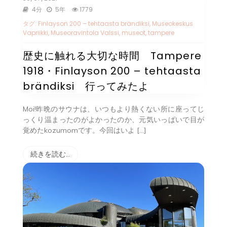
4分
5年
1779
タグ:
Finlayson 200 – tehtaasta brändiksi
,
Museokeskus
Vapriikki
,
Museoravintola Valssi
,
museot
,
tampere
歴史に触れる大切な時間 Tampere
1918・Finlayson 200 – tehtaasta
brändiksi 行ってみたよ
Moi!昨晩のサウナは、いつもより熱くない所に座ってじ
っくり温まったのがよかったのか、元気いっぱいで目が
覚めたkozumomです。今回はいよ […]
続きを読む…