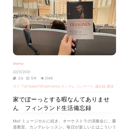
Memo
22/11/2021
2分
5年
2148
タグ:
Tampere Filharmonia
,
カンテレ
,
コンサート
,
備忘録
,
書道
家でぼーっとする暇なんてありませ
ん フィンランド生活備忘録
Moi! ミュージカルに続き、オーケストラの演奏会に、書
道教室、カンテレレッスン。毎日が楽しいとはこういう