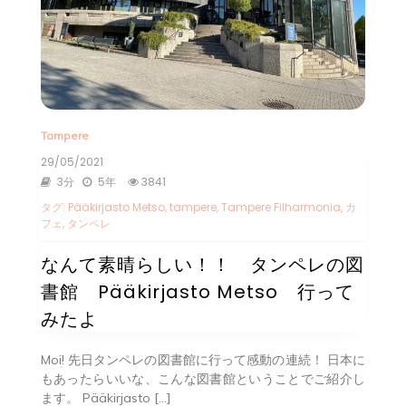
Tampere
29/05/2021
3分
5年
3841
タグ:
Pääkirjasto Metso
,
tampere
,
Tampere Filharmonia
,
カ
フェ
,
タンペレ
なんて素晴らしい！！ タンペレの図
書館 Pääkirjasto Metso 行って
みたよ
Moi! 先日タンペレの図書館に行って感動の連続！ 日本に
もあったらいいな、こんな図書館ということでご紹介し
ます。 Pääkirjasto […]