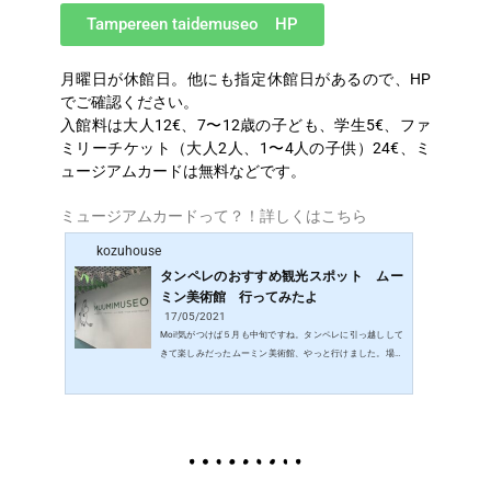
Tampereen taidemuseo HP
月曜日が休館日。他にも指定休館日があるので、HP
でご確認ください。
入館料は大人12€、7〜12歳の子ども、学生5€、ファ
ミリーチケット（大人2人、1〜4人の子供）24€、ミ
ュージアムカードは無料などです。
ミュージアムカードって？！詳しくはこちら
kozuhouse
タンペレのおすすめ観光スポット ムー
ミン美術館 行ってみたよ
17/05/2021
Moi!気がつけば５月も中旬ですね。タンペレに引っ越しして
きて楽しみだったムーミン美術館、やっと行けました。場所
や開館時間が知りたくて検索すると、ムーミン博物館、ムー
ミン谷博物館、ムーミン美術館など出てくるので、どれ？と
迷ってしまいました。ムーミン美術館は、2017年にタンペレ
ホール内へ移転オープン。その際名称もムーミン美術館に変
更していたんですね。今はムーミン美術館ということなの
で、kozumomもムーミン美術館と書きます。ムーミン美術館
美術館はタンペレ駅から徒歩8分ほどの場所にあるタンペレホ