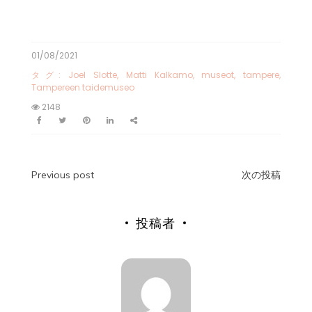
01/08/2021
タグ:
Joel Slotte
,
Matti Kalkamo
,
museot
,
tampere
,
Tampereen taidemuseo
2148
Previous post
次の投稿
投稿者