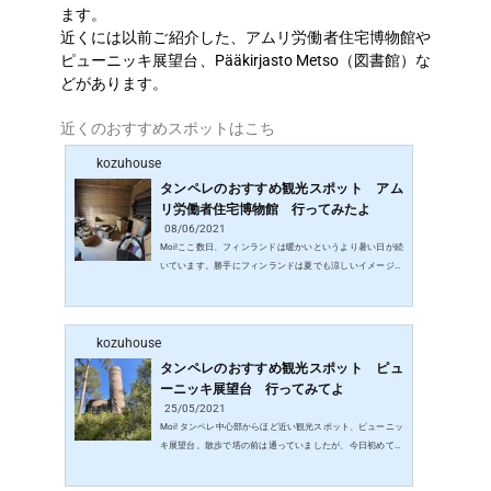
ます。
近くには以前ご紹介した、アムリ労働者住宅博物館や
ピューニッキ展望台、Pääkirjasto Metso（図書館）な
どがあります。
近くのおすすめスポットはこち
kozuhouse
タンペレのおすすめ観光スポット アム
リ労働者住宅博物館 行ってみたよ
08/06/2021
Moi!ここ数日、フィンランドは暖かいというより暑い日が続
いています。勝手にフィンランドは夏でも涼しいイメージを
もっていたので、20度以上が数日続いただけで、すでにバテ
ぎみのkozumom。部屋でぐったりしているところにミュージ
アムカードが届くと、急に力が湧いてきて、次はどこ行こう
kozuhouse
かなとワクワク博物館や美術館を検索。ちょっと気になって
いた博物館！行ってきましたよ。※ミュージアムカードとは1
タンペレのおすすめ観光スポット ピュ
年間のパスカード。詳しくはこちら。 Museum of Workers' H
ーニッキ展望台 行ってみてよ
ousing（Amurin Työläismuseokortteli） …
25/05/2021
Moi! タンペレ中心部からほど近い観光スポット、ピューニッ
キ展望台。散歩で塔の前は通っていましたが、今日初めて登
りましたよ。ピューニッキ展望台タンペレ駅から徒歩40分、
タンペレ中心部から徒歩20分程度です。バスでの移動もいい