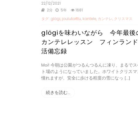
22/12/2021
2分
5年
1681
タグ:
glögi
,
joulutorttu
,
kantele
,
カンテレ
,
クリスマス
glögiを味わいながら 今年最後
カンテレレッスン フィンラン
活備忘録
Moi! 今朝は公園がつるんつるんに凍り、まるでス
ト場のようになっていました。ホワイトクリスマ
憧れますが、安全に歩ける程度の雪になっ […]
続きを読む…