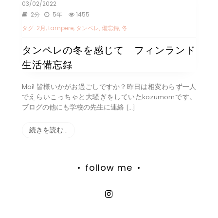
03/02/2022
2分
5年
1455
タグ:
2月
,
tampere
,
タンペレ
,
備忘録
,
冬
タンペレの冬を感じて フィンランド
生活備忘録
Moi! 皆様いかがお過ごしですか？昨日は相変わらず一人
でえらいこっちゃと大騒ぎをしていたkozumomです。
ブログの他にも学校の先生に連絡 […]
続きを読む…
follow me