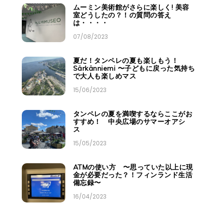
ムーミン美術館がさらに楽しく! 美容
室どうしたの？！の質問の答え
は・・・・
07/08/2023
夏だ！タンペレの夏も楽しもう！
Särkänniemi 〜子どもに戻った気持ち
で大人も楽しめマス
15/06/2023
タンペレの夏を満喫するならここがお
すすめ！ 中央広場のサマーオアシ
ス
15/05/2023
ATMの使い方 〜思っていた以上に現
金が必要だった？！フィンランド生活
備忘録〜
16/04/2023