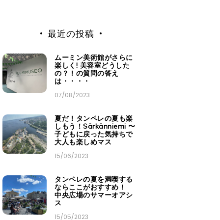
最近の投稿
ムーミン美術館がさらに
楽しく! 美容室どうした
の？！の質問の答え
は・・・・
07/08/2023
夏だ！タンペレの夏も楽
しもう！Särkänniemi 〜
子どもに戻った気持ちで
大人も楽しめマス
15/06/2023
タンペレの夏を満喫する
ならここがおすすめ！
中央広場のサマーオアシ
ス
15/05/2023