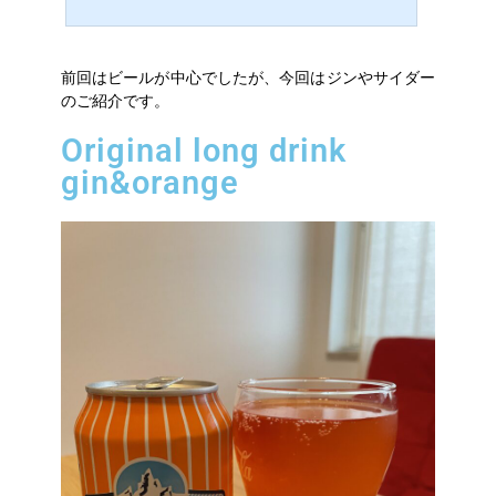
で、どんより落ち込んでいるkozumomです。夏の思い出をあ
ーだった、こーだった思い出していると、ビールがやたら浮
かんできました。そこで今回はフィンランド節約生活の密か
な楽しみとなっているビールをご紹介したいと思います。タ
前回はビールが中心でしたが、今回はジンやサイダー
ンペレにもクラフトビールがたくさんありますが・・・まず
のご紹介です。
はNokian Panimo Oyというノキアの醸成所のアルコールか
ら！Keisari Darkアルコール度数：4.5%原産国：フィンランド
このビールはNo…
Original long drink
gin&orange