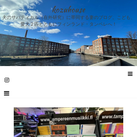
kozuhouse
夫のサバティカル（在外研究）に帯同する妻のブログ。こども、
愛犬２匹とともにフィンランド・タンペレへ！