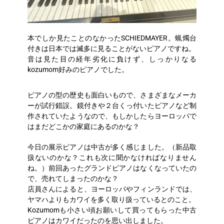
本でしか見たことのなかったSCHIEDMAYER。蝋燭台
付きは日本では滅多に見ることがないピアノですね。
音は見た目の経年劣化に負けず、しっかりなる
kozumom好みのピアノでした。
ピアノの型の歴史も面白いもので、さまざまなメーカ
ーが試行錯誤。鏡付きや２台くっ付いたピアノなど制
作されていたようなので、もしかしたらヨーロッパで
はまだどこかの家庭にあるのかな？
今日の展示ピアノは中古が多く感じました。（新品取
扱ないのかな？これも次に聞かなければなりません
ね。）前回あったグランドピアノはなくなっていたの
で、売れてしまったのかな？
店員さんによると、ヨーロッパやフィンランドでは、
ヤマハよりもカワイを多く取り扱っているとのこと。
Kozumomも小さい頃お願いして買ってもらった中古
ピアノはカワイだったのを思い出しました。