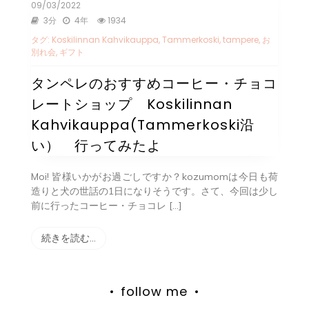
09/03/2022
3分
4年
1934
タグ:
Koskilinnan Kahvikauppa
,
Tammerkoski
,
tampere
,
お
別れ会
,
ギフト
タンペレのおすすめコーヒー・チョコ
レートショップ Koskilinnan
Kahvikauppa(Tammerkoski沿
い） 行ってみたよ
Moi! 皆様いかがお過ごしですか？kozumomは今日も荷
造りと犬の世話の1日になりそうです。さて、今回は少し
前に行ったコーヒー・チョコレ […]
続きを読む…
follow me