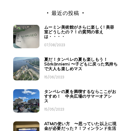
最近の投稿
ムーミン美術館がさらに楽しく! 美容
室どうしたの？！の質問の答え
は・・・・
07/08/2023
夏だ！タンペレの夏も楽しもう！
Särkänniemi 〜子どもに戻った気持ち
で大人も楽しめマス
15/06/2023
タンペレの夏を満喫するならここがお
すすめ！ 中央広場のサマーオアシ
ス
15/05/2023
ATMの使い方 〜思っていた以上に現
金が必要だった？！フィンランド生活