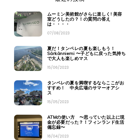
ムーミン美術館がさらに楽しく! 美容
室どうしたの？！の質問の答え
は・・・・
07/08/2023
夏だ！タンペレの夏も楽しもう！
Särkänniemi 〜子どもに戻った気持ち
で大人も楽しめマス
15/06/2023
タンペレの夏を満喫するならここがお
すすめ！ 中央広場のサマーオアシ
ス
15/05/2023
ATMの使い方 〜思っていた以上に現
金が必要だった？！フィンランド生活
備忘録〜
16/04/2023