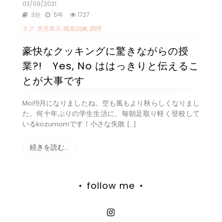
03/09/2021
3分
5年
1727
タグ:
意思表示
,
職業訓練
,
調理
豪快なクッキングに驚きながらの授
業?! Yes, No ははっきりと伝えるこ
とが大事です
Moi!9月になりましたね。空も風もより秋らしくなりまし
た。何十年ぶりの学生生活に、毎朝足取り軽く登校して
いるkozumomです！小さな失敗 […]
続きを読む…
follow me