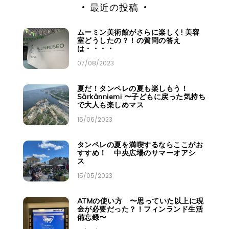
最近の投稿
ムーミン美術館がさらに楽しく! 美容
室どうしたの？！の質問の答え
は・・・・
07/08/2023
夏だ！タンペレの夏も楽しもう！
Särkänniemi 〜子どもに戻った気持ち
で大人も楽しめマス
15/06/2023
タンペレの夏を満喫するならここがお
すすめ！ 中央広場のサマーオアシ
ス
15/05/2023
ATMの使い方 〜思っていた以上に現
金が必要だった？！フィンランド生活
備忘録〜