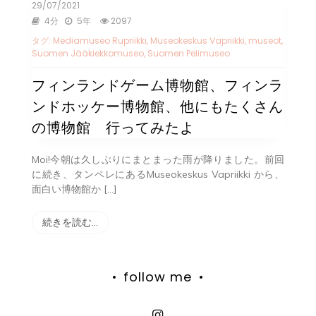
29/07/2021
4分
5年
2097
タグ:
Mediamuseo Rupriikki
,
Museokeskus Vapriikki
,
museot
,
Suomen Jääkiekkomuseo
,
Suomen Pelimuseo
フィンランドゲーム博物館、フィンラ
ンドホッケー博物館、他にもたくさん
の博物館 行ってみたよ
Moi!今朝は久しぶりにまとまった雨が降りました。前回
に続き、タンペレにあるMuseokeskus Vapriikki から、
面白い博物館か […]
続きを読む…
follow me