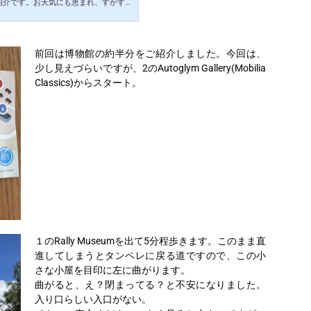
紹介です。お天気にも恵まれ、すがすが
obilia（Automobile and Ro
ンペレ駅から徒歩で約10分ほどの場所にあるバス
バスに乗って終点Mobiliaで降ります。所要
前なのでバスでの移動も便利です。バス
前回は博物館の約半分をご紹介しました。今回は、
めてでも40番のバスに乗ってしまえば
少し見えづらいですが、2のAutoglym Gallery(Mobilia
出しやす…
Classics)からスタート。
１のRally Museumを出て5分程歩きます。このまま直
進してしまうとタンペレに戻る道ですので、この小
さな小屋を目印に左に曲がります。
曲がると、え？閉まってる？と不安になりました。
入り口らしい入口がない。