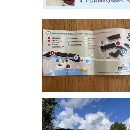
市）にある自動車交通博物館のご
しく博物館の外も楽しむ事ができましたよ。M
ad Museum Mobilia）タ
停Keskustori Hから、40番の
時間は45分程度。バス停が博物館
停がそれぞれ、始発と終点なので初
安心、タンペレ初心者さんにも遠