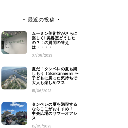
最近の投稿
ムーミン美術館がさらに
楽しく! 美容室どうした
の？！の質問の答え
は・・・・
07/08/2023
夏だ！タンペレの夏も楽
しもう！Särkänniemi 〜
子どもに戻った気持ちで
大人も楽しめマス
15/06/2023
タンペレの夏を満喫する
ならここがおすすめ！
中央広場のサマーオアシ
ス
15/05/2023