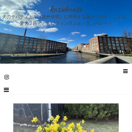
kozuhouse
夫のサバティカル（在外研究）に帯同する妻のブログ。こども、
愛犬２匹とともにフィンランド・タンペレへ！