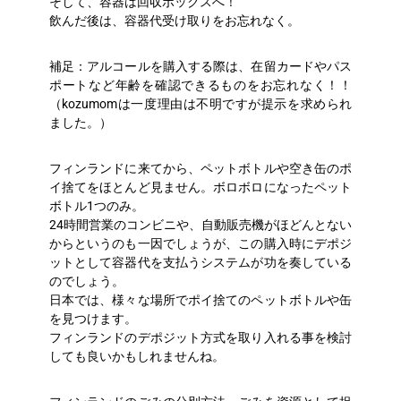
そして、容器は回収ボックスへ！
飲んだ後は、容器代受け取りをお忘れなく。
補足：アルコールを購入する際は、在留カードやパス
ポートなど年齢を確認できるものをお忘れなく！！
（kozumomは一度理由は不明ですが提示を求められ
ました。）
フィンランドに来てから、ペットボトルや空き缶のポ
イ捨てをほとんど見ません。ボロボロになったペット
ボトル1つのみ。
24時間営業のコンビニや、自動販売機がほどんとない
からというのも一因でしょうが、この購入時にデポジ
ットとして容器代を支払うシステムが功を奏している
のでしょう。
日本では、様々な場所でポイ捨てのペットボトルや缶
を見つけます。
フィンランドのデポジット方式を取り入れる事を検討
しても良いかもしれませんね。