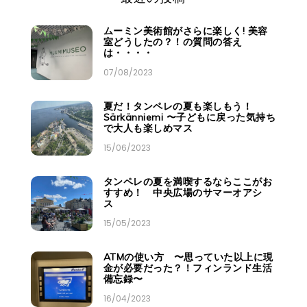
ムーミン美術館がさらに楽しく! 美容
室どうしたの？！の質問の答え
は・・・・
07/08/2023
夏だ！タンペレの夏も楽しもう！
Särkänniemi 〜子どもに戻った気持ち
で大人も楽しめマス
15/06/2023
タンペレの夏を満喫するならここがお
すすめ！ 中央広場のサマーオアシ
ス
15/05/2023
ATMの使い方 〜思っていた以上に現
金が必要だった？！フィンランド生活
備忘録〜
16/04/2023