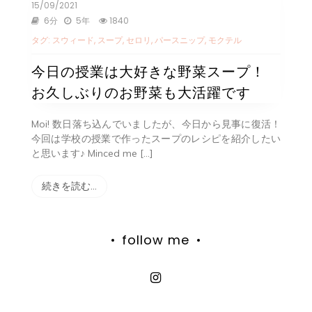
15/09/2021
6分
5年
1840
タグ:
スウィード
,
スープ
,
セロリ
,
パースニップ
,
モクテル
今日の授業は大好きな野菜スープ！
お久しぶりのお野菜も大活躍です
Moi! 数日落ち込んでいましたが、今日から見事に復活！
今回は学校の授業で作ったスープのレシピを紹介したい
と思います♪ Minced me […]
続きを読む…
follow me