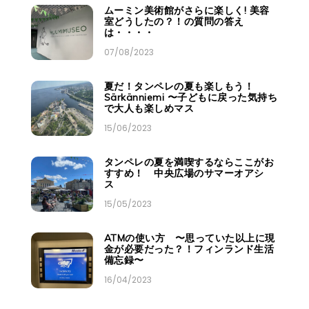
ムーミン美術館がさらに楽しく! 美容
室どうしたの？！の質問の答え
は・・・・
07/08/2023
夏だ！タンペレの夏も楽しもう！
Särkänniemi 〜子どもに戻った気持ち
で大人も楽しめマス
15/06/2023
タンペレの夏を満喫するならここがお
すすめ！ 中央広場のサマーオアシ
ス
15/05/2023
ATMの使い方 〜思っていた以上に現
金が必要だった？！フィンランド生活
備忘録〜
16/04/2023