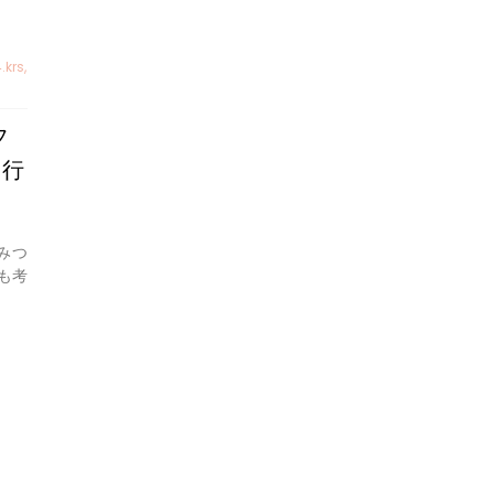
.krs
,
フ
 行
みつ
も考