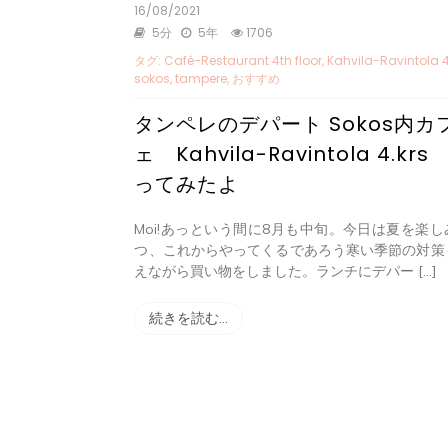
16/08/2021
5分
5年
1706
タグ:
Café-Restaurant 4th floor
,
Kahvila-Ravintola 4
sokos
,
tampere
,
おすすめ
タンペレのデパート Sokos内カ
ェ Kahvila-Ravintola 4.krs
ってみたよ
Moi!あっという間に8月も中旬。今日は夏を楽し
つ、これからやってくるであろう寒い季節の対策
えながら買い物をしました。ランチにデパー […]
続きを読む…